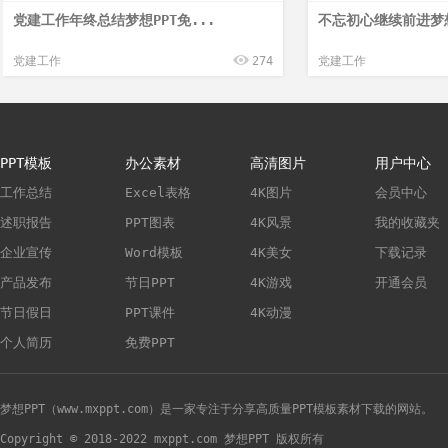
党建工作年终总结梦想PPT免...
不忘初心继续前进梦想
党建工作
274
党建工作
PPT模板
办公素材
高清图片
用户中心
工作总结
Excel表格
4K图片
会员中心
述职报告
PPT图表
4K风景
我的收藏夹
企业宣传
Word模板
4K美女
下载记录
产品发布
节日PPT
4K游戏
开通会员
节日假日
PPT课件
4K动漫
个人简历
免费PPT
梦想PPT（www.mxppt.com）是一家专注于分享高质量PPT模板素材下载的网站。
Copyright © 2018-2022 mxppt.com 梦想PPT 版权所有