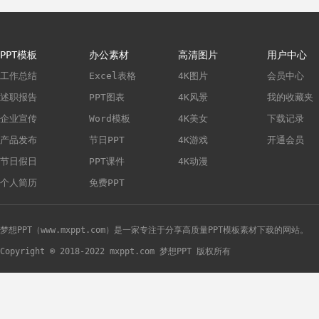
PPT模板
办公素材
高清图片
用户中心
工作总结
Excel表格
4K图片
会员中心
述职报告
PPT图表
4K风景
我的收藏夹
企业宣传
Word模板
4K美女
下载记录
产品发布
节日PPT
4K游戏
开通会员
节日假日
PPT课件
4K动漫
个人简历
免费PPT
梦想PPT（www.mxppt.com）是一家专注于分享高质量PPT模板素材下载的网站。
Copyright © 2018-2022 mxppt.com 梦想PPT 版权所有