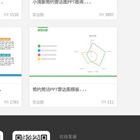
.
小清新简约雷达图PPT图表...
1510
雷达图
3007
.
简约简洁PPT雷达图模板...
1703
雷达图
211
在线客服