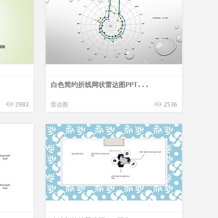
.
白色简约折线网状雷达图PPT...
2983
雷达图
2536