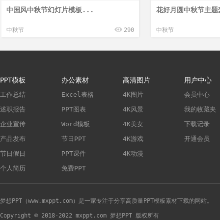
中国风中秋节幻灯片模板...
花好月圆中秋节主题梦
中秋节
290
中秋节
PPT模板
办公素材
高清图片
用户中心
工作总结
Excel表格
4K图片
会员中心
述职报告
PPT图表
4K风景
我的收藏夹
企业宣传
Word模板
4K美女
下载记录
产品发布
节日PPT
4K游戏
开通会员
节日假日
PPT课件
4K动漫
个人简历
免费PPT
梦想PPT（www.mxppt.com）是一家专注于分享高质量PPT模板素材下载的网站。
Copyright © 2018-2022 mxppt.com 梦想PPT 版权所有