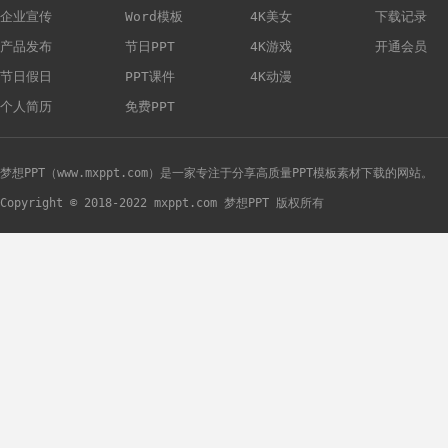
企业宣传
Word模板
4K美女
下载记录
产品发布
节日PPT
4K游戏
开通会员
节日假日
PPT课件
4K动漫
个人简历
免费PPT
梦想PPT（www.mxppt.com）是一家专注于分享高质量PPT模板素材下载的网站。
Copyright © 2018-2022 mxppt.com 梦想PPT 版权所有