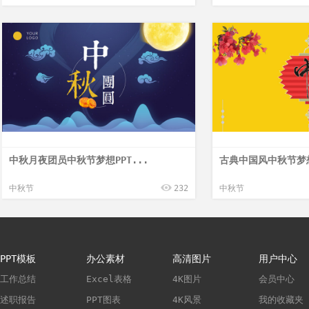
中秋月夜团员中秋节梦想PPT...
古典中国风中秋节梦想
中秋节
232
中秋节
PPT模板
办公素材
高清图片
用户中心
工作总结
Excel表格
4K图片
会员中心
述职报告
PPT图表
4K风景
我的收藏夹