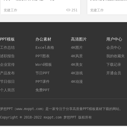
党建工作
251
党建工作
PPT模板
办公素材
高清图片
用户中心
工作总结
Excel表格
4K图片
会员中心
述职报告
PPT图表
4K风景
我的收藏夹
企业宣传
Word模板
4K美女
下载记录
产品发布
节日PPT
4K游戏
开通会员
节日假日
PPT课件
4K动漫
个人简历
免费PPT
梦想PPT（www.mxppt.com）是一家专注于分享高质量PPT模板素材下载的网站。
Copyright © 2018-2022 mxppt.com 梦想PPT 版权所有