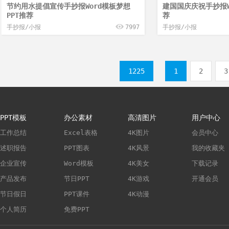
节约用水提倡宣传手抄报Word模板梦想
建国国庆庆祝手抄报W
PPT推荐
荐
手抄报/小报
7997
手抄报/小报
1225
1
2
3
PPT模板
办公素材
高清图片
用户中心
工作总结
Excel表格
4K图片
会员中心
述职报告
PPT图表
4K风景
我的收藏夹
企业宣传
Word模板
4K美女
下载记录
产品发布
节日PPT
4K游戏
开通会员
节日假日
PPT课件
4K动漫
个人简历
免费PPT