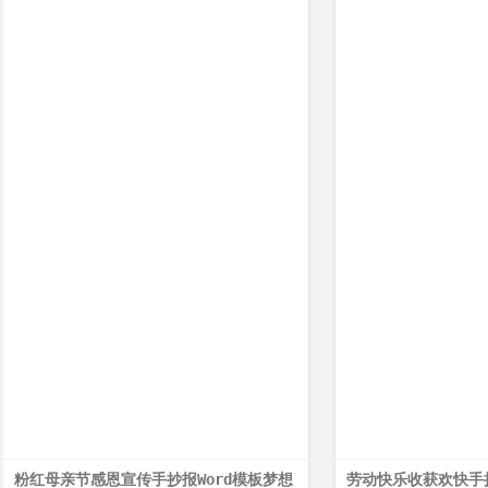
粉红母亲节感恩宣传手抄报Word模板梦想
劳动快乐收获欢快手抄